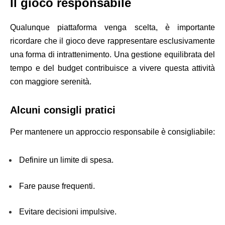
Il gioco responsabile
Qualunque piattaforma venga scelta, è importante
ricordare che il gioco deve rappresentare esclusivamente
una forma di intrattenimento. Una gestione equilibrata del
tempo e del budget contribuisce a vivere questa attività
con maggiore serenità.
Alcuni consigli pratici
Per mantenere un approccio responsabile è consigliabile:
Definire un limite di spesa.
Fare pause frequenti.
Evitare decisioni impulsive.