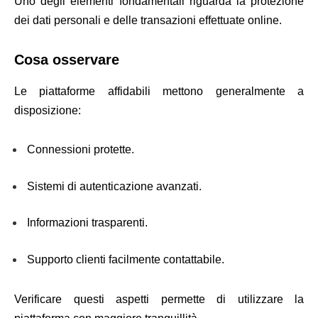
Uno degli elementi fondamentali riguarda la protezione
dei dati personali e delle transazioni effettuate online.
Cosa osservare
Le piattaforme affidabili mettono generalmente a
disposizione:
Connessioni protette.
Sistemi di autenticazione avanzati.
Informazioni trasparenti.
Supporto clienti facilmente contattabile.
Verificare questi aspetti permette di utilizzare la