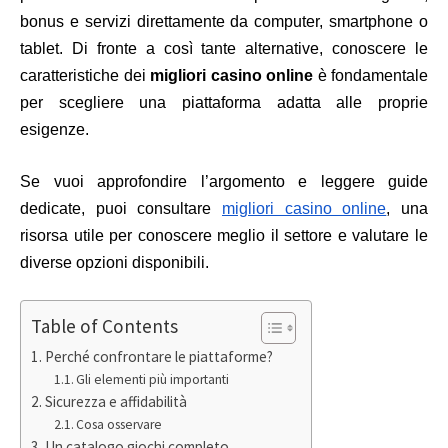
bonus e servizi direttamente da computer, smartphone o
tablet. Di fronte a così tante alternative, conoscere le
caratteristiche dei
migliori casino online
è fondamentale
per scegliere una piattaforma adatta alle proprie
esigenze.
Se vuoi approfondire l’argomento e leggere guide
dedicate, puoi consultare
migliori casino online
, una
risorsa utile per conoscere meglio il settore e valutare le
diverse opzioni disponibili.
Table of Contents
Perché confrontare le piattaforme?
Gli elementi più importanti
Sicurezza e affidabilità
Cosa osservare
Un catalogo giochi completo