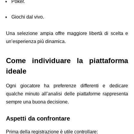
Poker.
Giochi dal vivo.
Una selezione ampia offre maggiore libertà di scelta e
un’esperienza più dinamica.
Come individuare la piattaforma
ideale
Ogni giocatore ha preferenze differenti e dedicare
qualche minuto all’analisi delle piattaforme rappresenta
sempre una buona decisione.
Aspetti da confrontare
Prima della registrazione è utile controllare: