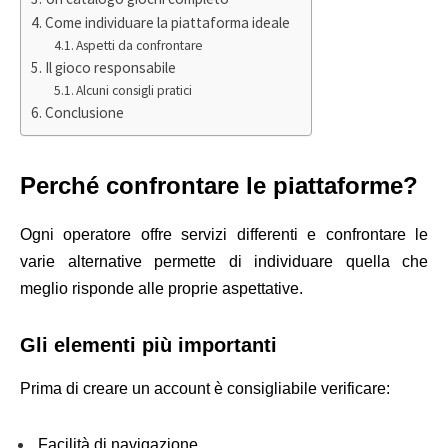
Come individuare la piattaforma ideale
Aspetti da confrontare
Il gioco responsabile
Alcuni consigli pratici
Conclusione
Perché confrontare le piattaforme?
Ogni operatore offre servizi differenti e confrontare le
varie alternative permette di individuare quella che
meglio risponde alle proprie aspettative.
Gli elementi più importanti
Prima di creare un account è consigliabile verificare:
Facilità di navigazione.