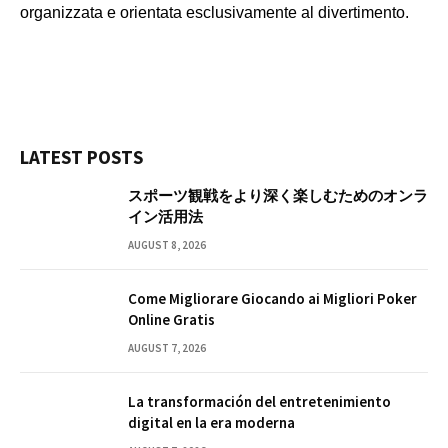
organizzata e orientata esclusivamente al divertimento.
LATEST POSTS
スポーツ観戦をより深く楽しむためのオンラ
イン活用法
AUGUST 8, 2026
Come Migliorare Giocando ai Migliori Poker
Online Gratis
AUGUST 7, 2026
La transformación del entretenimiento
digital en la era moderna