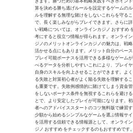
きます。勝つための基本戦略実践すべきポイント
算を決める勝ち逃げルールを設定するゲームのル
ルを理解する無理な賭けをしないこれらを守るこ
で、長く楽しみながらプレイできます。さらに詳
い戦略については、オンラインカジノ おすすめ 
考にすると役立つ情報が得られます。オンライン
ジノのメリットオンラインカジノの魅力は、戦略
活かせる点にもあります。メリット自分のペース
プレイ可能ボーナスを活用できる多様なゲームが
べるデータを分析しやすいこれにより、プレイヤ
自身のスキルを向上させることができます。よく
る失敗と対策初心者がよく陥る失敗を理解するこ
も重要です。失敗例感情的に賭けてしまう資金管
をしないボーナス条件を無視するこれらを避ける
とで、より安定したプレイが可能になります。初
者へのアドバイススタートのコツ無料版で練習す
少額から始めるシンプルなゲームを選ぶ情報サイ
を活用する信頼できる情報源として、オンライン
ジノ おすすめ をチェックするのもおすすめです