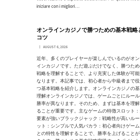
iniziare con i migliori…
オンラインカジノで勝つための基本戦略
コツ
AUGUST 6, 2026
近年、多くのプレイヤーが楽しんでいるのがオン
インカジノです。ただ遊ぶだけでなく、勝つため
戦略を理解することで、より充実した体験が可能
なります。本記事では、初心者から中級者まで役
つ基本戦略を紹介します。オンラインカジノの基
理解オンラインカジノでは、ゲームごとにルール
勝率が異なります。そのため、まずは基本を理解
ることが重要です。主なゲームの特徴スロット：
要素が強いブラックジャック：戦略性が高いルー
ット：シンプルで人気バカラ：初心者向けゲーム
との特性を理解することで、勝率を上げることが