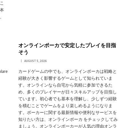
こ
本
、
オンラインポーカで安定したプレイを目指
そう
AUGUST 5, 2026
olare
カードゲームの中でも、オンラインポーカは戦略と
経験が大きく影響するゲームとして知られていま
す。オンラインなら自宅から気軽に参加できるた
め、多くのプレイヤーが日々スキルアップを目指し
ています。初心者でも基本を理解し、少しずつ経験
を積むことでゲームをより楽しめるようになりま
す。ポーカーに関する最新情報や便利なサービスを
知りたい方は、オンラインポーカ をチェックしてみ
ましょう。オンラインポーカーが人気の理由オンラ