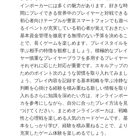
インポーカーには多くの魅力があります。好きな時
間にプレイできる世界中のプレイヤーと対戦できる
初心者向けテーブルが豊富スマートフォンでも遊べ
るイベントが充実している初心者が覚えておきたい
基本資金管理を徹底する無理のない予算を決めるこ
とで、長くゲームを楽しめます。プレイスタイルを
学ぶ相手の特徴を観察しましょう。積極的なプレイ
ヤー慎重なプレイヤーブラフを多用するプレイヤー
それぞれに応じた対応が重要です。スキルアップの
ためのポイント次のような習慣を取り入れてみまし
ょう。プレイ内容を記録する基本戦略を学ぶ冷静な
判断を心掛ける経験を積み重ねる新しい情報を取り
入れるさらに知識を深めたい方は、オンラインポー
カを参考にしながら、自分に合ったプレイ方法を見
つけてください。まとめオンラインポーカは、戦略
性と心理戦を楽しめる人気のカードゲームです。基
本をしっかり学び、経験を積み重ねることで、より
充実したゲーム体験を楽しめるでしょう。