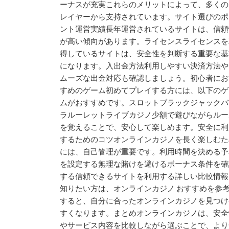
ーナスが充実これらのメリットによって、多くの
レイヤーから支持されています。サイト選びのポ
ント運営実績長年運営されているサイトは、信頼
が高い傾向があります。ライセンスライセンスを
得しているサイトは、安全性を判断する重要な基
になります。入出金方法利用しやすい決済方法や
ムーズな出金対応も確認しましょう。初心者にお
すめのゲーム初めてプレイする方には、以下のゲ
ムがおすすめです。スロットブラックジャックバ
ラルーレットライブカジノ少額で遊びながらルー
を覚えることで、安心して楽しめます。安全に利
するためのコツオンラインカジノを長く楽しむた
には、自己管理が重要です。利用時間を決める予
を設定する無理な賭けを避けるボーナス条件を確
する信頼できるサイトを利用する詳しい比較情報
知りたい方は、オンラインカジノ おすすめを参
すると、自分に合ったオンラインカジノを見つけ
すくなります。まとめオンラインカジノは、安全
やサービス内容を比較しながら選ぶことで、より