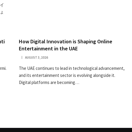
イ
ょ
nti
How Digital Innovation is Shaping Online
Entertainment in the UAE
AUGUST 3, 2026
rmi.
The UAE continues to lead in technological advancement,
and its entertainment sector is evolving alongside it.
Digital platforms are becoming…