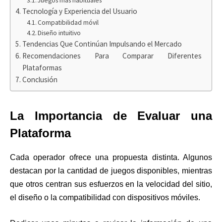
Juegos más habituales
Tecnología y Experiencia del Usuario
Compatibilidad móvil
Diseño intuitivo
Tendencias Que Continúan Impulsando el Mercado
Recomendaciones Para Comparar Diferentes
Plataformas
Conclusión
La Importancia de Evaluar una
Plataforma
Cada operador ofrece una propuesta distinta. Algunos
destacan por la cantidad de juegos disponibles, mientras
que otros centran sus esfuerzos en la velocidad del sitio,
el diseño o la compatibilidad con dispositivos móviles.