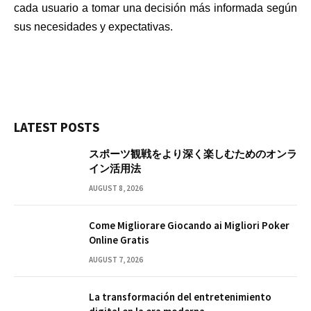
cada usuario a tomar una decisión más informada según
sus necesidades y expectativas.
LATEST POSTS
スポーツ観戦をより深く楽しむためのオンラ
イン活用法
AUGUST 8, 2026
Come Migliorare Giocando ai Migliori Poker
Online Gratis
AUGUST 7, 2026
La transformación del entretenimiento