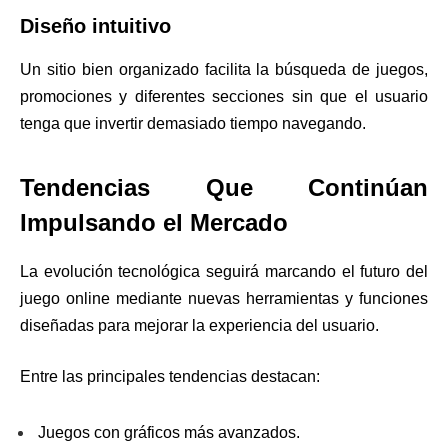
Diseño intuitivo
Un sitio bien organizado facilita la búsqueda de juegos,
promociones y diferentes secciones sin que el usuario
tenga que invertir demasiado tiempo navegando.
Tendencias Que Continúan
Impulsando el Mercado
La evolución tecnológica seguirá marcando el futuro del
juego online mediante nuevas herramientas y funciones
diseñadas para mejorar la experiencia del usuario.
Entre las principales tendencias destacan:
Juegos con gráficos más avanzados.