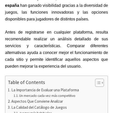
españa
han ganado visibilidad gracias a la diversidad de
juegos, las funciones innovadoras y las opciones
disponibles para jugadores de distintos países.
Antes de registrarse en cualquier plataforma, resulta
recomendable realizar un análisis detallado de sus
servicios y características. Comparar diferentes
alternativas ayuda a conocer mejor el funcionamiento de
cada sitio y permite identificar aquellos aspectos que
pueden mejorar la experiencia del usuario.
Table of Contents
La Importancia de Evaluar una Plataforma
Un mercado cada vez más competitivo
Aspectos Que Conviene Analizar
La Calidad del Catálogo de Juegos