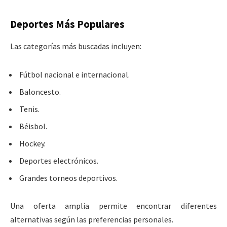
Deportes Más Populares
Las categorías más buscadas incluyen:
Fútbol nacional e internacional.
Baloncesto.
Tenis.
Béisbol.
Hockey.
Deportes electrónicos.
Grandes torneos deportivos.
Una oferta amplia permite encontrar diferentes
alternativas según las preferencias personales.