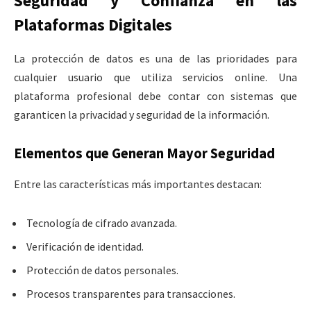
Seguridad y Confianza en las
Plataformas Digitales
La protección de datos es una de las prioridades para
cualquier usuario que utiliza servicios online. Una
plataforma profesional debe contar con sistemas que
garanticen la privacidad y seguridad de la información.
Elementos que Generan Mayor Seguridad
Entre las características más importantes destacan:
Tecnología de cifrado avanzada.
Verificación de identidad.
Protección de datos personales.
Procesos transparentes para transacciones.