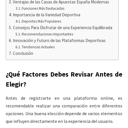
Ventajas de las Casas de Apuestas España Modernas
Funciones Más Destacadas
Importancia de la Variedad Deportiva
Deportes Más Populares
Consejos Para Disfrutar de una Experiencia Equilibrada
Recomendaciones Importantes
Innovación y Futuro de las Plataformas Deportivas
Tendencias Actuales
Conclusión
¿Qué Factores Debes Revisar Antes de
Elegir?
Antes de registrarte en una plataforma online, es
recomendable realizar una comparación entre diferentes
opciones. Una buena elección depende de varios elementos
que influyen directamente en la experiencia del usuario.