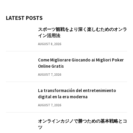
LATEST POSTS
スポーツ観戦をより深く楽しむためのオンラ
イン活用法
AUGUST 8, 2026
Come Migliorare Giocando ai Migliori Poker
Online Gratis
AUGUST 7, 2026
La transformación del entretenimiento
digital en la era moderna
AUGUST 7, 2026
オンラインカジノで勝つための基本戦略とコ
ツ