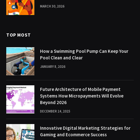
MARCH 30, 2026
TOP MOST
How a Swimming Pool Pump Can Keep Your
Pool Clean and Clear
JANUARY 8, 2026
Future Architecture of Mobile Payment
Systems How Micropayments Will Evolve
Beyond 2026
DECEMBER 24, 2025
Innovative Digital Marketing Strategies for
Gaming and Ecommerce Success