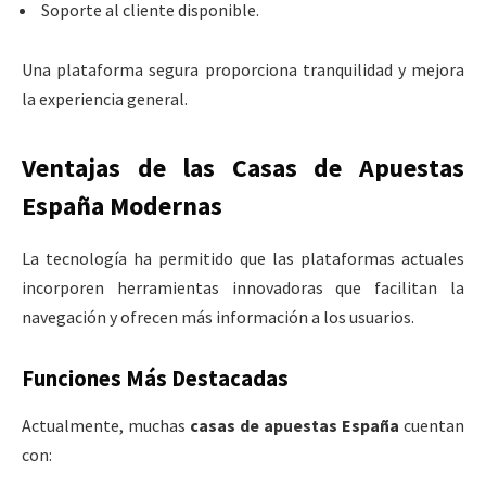
Soporte al cliente disponible.
Una plataforma segura proporciona tranquilidad y mejora
la experiencia general.
Ventajas de las Casas de Apuestas
España Modernas
La tecnología ha permitido que las plataformas actuales
incorporen herramientas innovadoras que facilitan la
navegación y ofrecen más información a los usuarios.
Funciones Más Destacadas
Actualmente, muchas
casas de apuestas España
cuentan
con: